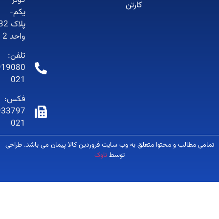
کوثر
کارتن
یکم-
پلاک 32-
واحد 2
تلفن:
66919080-
021
فکس:
66933797-
021
 مطالب و محتوا متعلق به وب سایت فروردین کالا پیمان می باشد. طراحی
توسط
ناوک