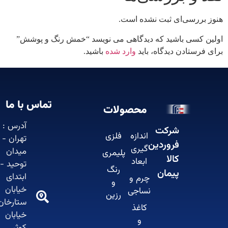
 بررسی‌ای ثبت نشده است.
ن کسی باشید که دیدگاهی می نویسد “خمش رنگ و پوشش”
 فرستادن دیدگاه، باید
وارد شده
باشید.
تماس با ما
محصولات
آدرس :
شرکت
اندازه
فلزی
تهران -
فروردین
گیری
میدان
پلیمری
کالا
ابعاد
توحید -
رنگ
پیمان
ابتدای
چرم و
و
خیابان
نساجی
رزین
ستارخان-
کاغذ
خیابان
و