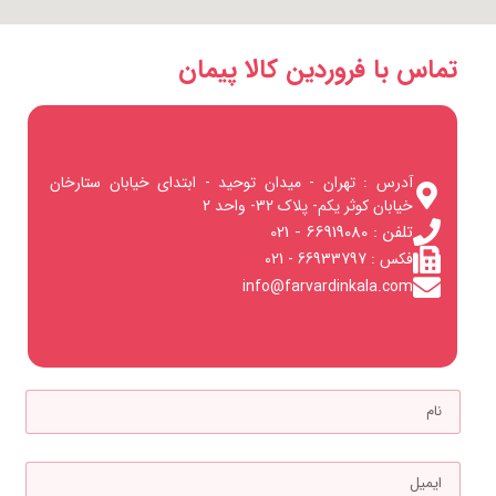
ماس با فروردین کالا پیمان
آدرس : تهران - میدان توحید - ابتدای خیابان ستارخان
خیابان کوثر یکم- پلاک 32- واحد 2
تلفن : 66919080 - 021
فکس : 66933797 - 021
info@farvardinkala.com