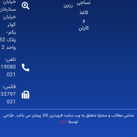
خیابان
نساجی
رزین
ستارخان-
کاغذ
خیابان
و
کوثر
کارتن
یکم-
پلاک 32-
واحد 2
تلفن:
66919080-
021
فکس:
66933797-
021
 مطالب و محتوا متعلق به وب سایت فروردین کالا پیمان می باشد. طراحی
توسط
ناوک