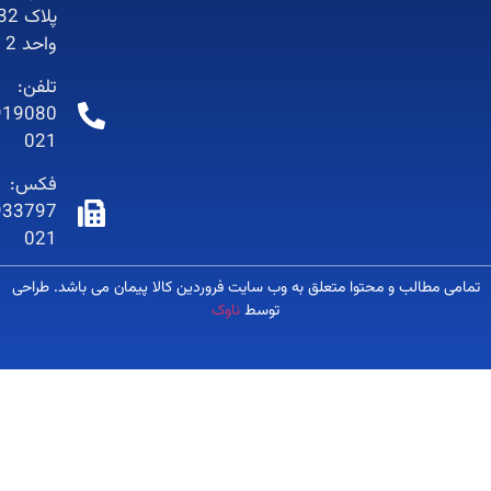
پلاک 32-
واحد 2
تلفن:
66919080-
021
فکس:
66933797-
021
لب و محتوا متعلق به وب سایت فروردین کالا پیمان می باشد. طراحی
توسط
ناوک