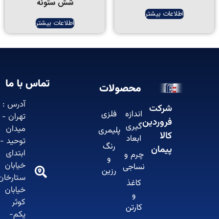
شش ستونه
اطلاعات بیشتر
اطلاعات بیشتر
تماس با ما
محصولات
آدرس :
شرکت
اندازه
فلزی
تهران -
فروردین
گیری
میدان
پلیمری
کالا
ابعاد
توحید -
رنگ
پیمان
ابتدای
چرم و
و
خیابان
نساجی
رزین
ستارخان-
کاغذ
خیابان
و
کوثر
کارتن
یکم-