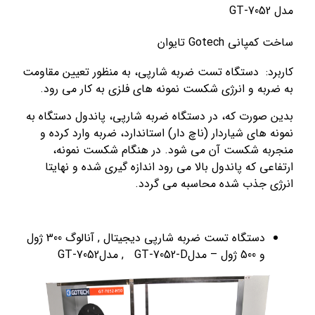
نی Gotech تايوان
د: دستگاه تست ضربه شارپی، به منظور تعيين مقاومت
به و انرژی شکست نمونه های فلزی به کار می رود.
صورت که، در دستگاه ضربه شارپی، پاندول دستگاه به
 های شياردار (ناچ دار) استاندارد، ضربه وارد کرده و
به شکست آن می شود. در هنگام شکست نمونه،
عی که پاندول بالا می رود اندازه گيری شده و نهايتا
 جذب شده محاسبه می گردد.
دستگاه تست ضربه شارپی ديجيتال , آنالوگ 300 ژول
و 500 ژول – مدلGT-7052-D , مدلGT-7052