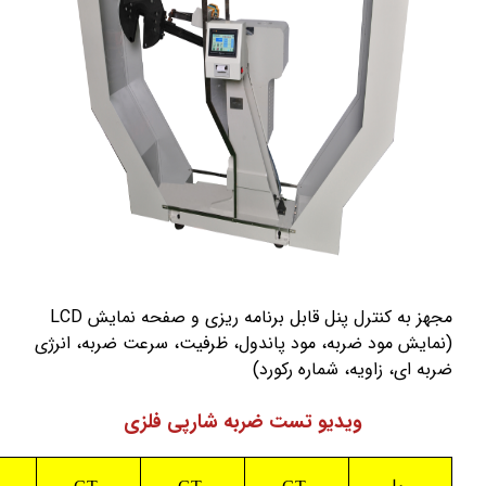
مجهز به کنترل پنل قابل برنامه ريزی و صفحه نمايش LCD
ش مود ضربه، مود پاندول، ظرفيت، سرعت ضربه، انرژی
ای، زاويه، شماره رکورد)
ویدیو تست ضربه شارپی فلزی