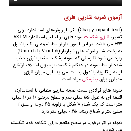
ن ضربه شارپی فلزی
(Charpy impact test) یکی از روش‌های استاندارد برای
ن
انرژی شکست
مواد فلزی بر اساس استاندارد ASTM
E2 می باشد. در این آزمون بار توسط ضربه ی يک پاندول
به پشت شيار نمونه های شياردار (V-notch يا U-notch)
می شود تا زمانی که نمونه بشکند. مقدار انرژی جذب
وسط نمونه در هنگام شکست از میزان اختلاف ارتفاع
 و ثانویهٔ پاندول بدست می‌آید. این میزان انرژی
ی برای
چقرمگی
مواد است.
 های فولادی تست ضربه شارپی مطابق با استاندارد،
قطعه ای به طول 55 ميلی متر و سطح مربعی 10 در 10 ميلی
متر است که يک شيار V شکل با زاويه 45 درجه و عمق 2
و شعاع ريشه 0.25 ميلی متر دارد.
 بر اثر برخورد در سطح مقطع دارای شکاف خود شکسته
ود و