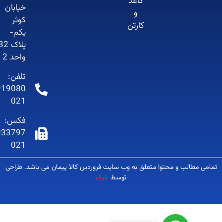
کاغذ
خیابان
و
کوثر
کارتن
یکم-
پلاک 32-
واحد 2
تلفن:
66919080-
021
فکس:
66933797-
021
 مطالب و محتوا متعلق به وب سایت فروردین کالا پیمان می باشد. طراحی
توسط
ناوک