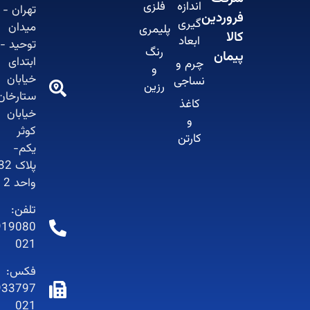
اندازه
فلزی
تهران -
فروردین
گیری
میدان
پلیمری
کالا
ابعاد
توحید -
رنگ
پیمان
ابتدای
چرم و
و
خیابان
نساجی
رزین
ستارخان-
کاغذ
خیابان
و
کوثر
کارتن
یکم-
پلاک 32-
واحد 2
تلفن:
66919080-
021
فکس:
66933797-
021