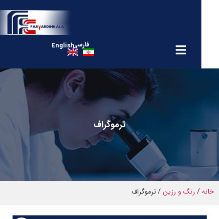
فارسی
English
ترموگراف
رنگ و رزین
/ ترموگراف