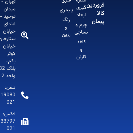
اندازه
فلزی
تهران -
فروردین
گیری
میدان
پلیمری
کالا
ابعاد
توحید -
رنگ
پیمان
ابتدای
چرم و
و
خیابان
نساجی
رزین
ستارخان-
کاغذ
خیابان
و
کوثر
کارتن
یکم-
پلاک 32-
واحد 2
تلفن:
66919080-
021
فکس:
66933797-
021