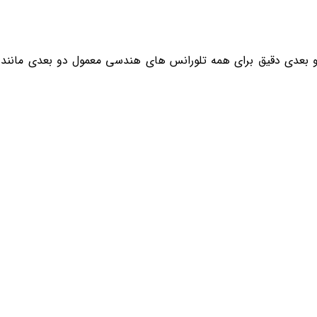
 مدل JT300 ٬برای اندازه گیری دو بعدی دقیق برای همه تلورانس های هندسی معمول دو