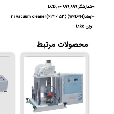
–
شمارشگر:
LCD, 0~999,999
–
ابعاد(
W×D×H
)
53):
×
32
×
31 vacuum cleaner(
–
وزن:
18kg
محصولات مرتبط