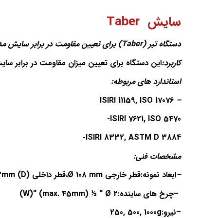
سایش Taber
دستگاه تبر
(Taber)
براي تعيين مقاومت در برابر سايش م
کاربرد:
این دستگاه برای تعیین میزان مقاومت در برابر سای
استاندارد های مربوطه:
ISIRI 11159, ISO 17076
–
-ISIRI 7621, ISO 5470
-ISIRI 8332, ASTM D 3884
مشخصات فنی:
–
ابعاد نمونه:قطر خارجی
Ø 108 mm
،قطر داخلی
3mm (D)
–
چرخ های ساینده:
Ø 2
“
(max. 45mm) ½
“
(W)
–
نیرو:
250, 500, 1000g